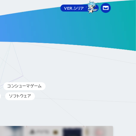
VER.シリア
コンシューマゲーム
ソフトウェア