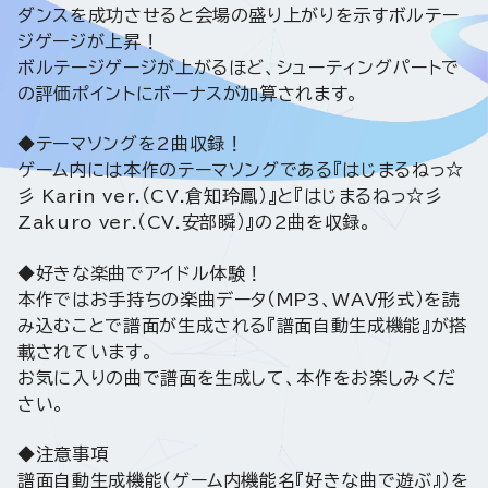
ダンスを成功させると会場の盛り上がりを示すボルテー
ジゲージが上昇！
ボルテージゲージが上がるほど、シューティングパートで
の評価ポイントにボーナスが加算されます。
◆テーマソングを2曲収録！
ゲーム内には本作のテーマソングである『はじまるねっ☆
彡 Karin ver.（CV.倉知玲鳳）』と『はじまるねっ☆彡
Zakuro ver.（CV.安部瞬）』の2曲を収録。
◆好きな楽曲でアイドル体験！
本作ではお手持ちの楽曲データ（MP3、WAV形式）を読
み込むことで譜面が生成される『譜面自動生成機能』が搭
載されています。
お気に入りの曲で譜面を生成して、本作をお楽しみくだ
さい。
◆注意事項
譜面自動生成機能（ゲーム内機能名『好きな曲で遊ぶ』）を