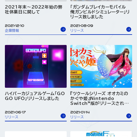
2021年末～2022年始の弊
「ガンダムブレイカーモバイル
社休業日に関して
俺ガンビルドシミュレーター」リ
リース致しました
2021-12-10
2021-08-09
企業情報
リリース
ハイパーカジュアルゲーム「GO
『ツクールシリーズ オオカミの
GO UFO」リリースしました
かぐや姫』Nintendo
Switch™版がリリースされま
した
2021-06-17
2021-01-14
リリース
リリース