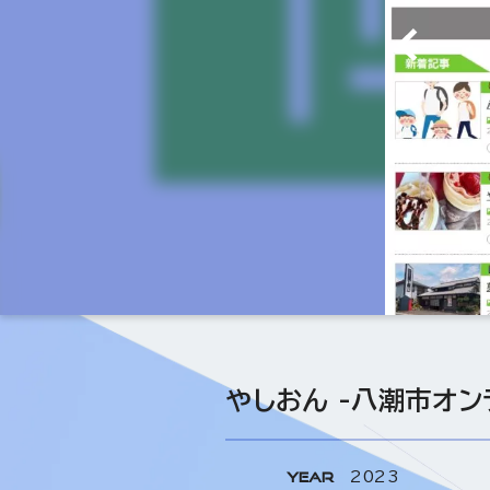
やしおん -八潮市オン
YEAR
2023