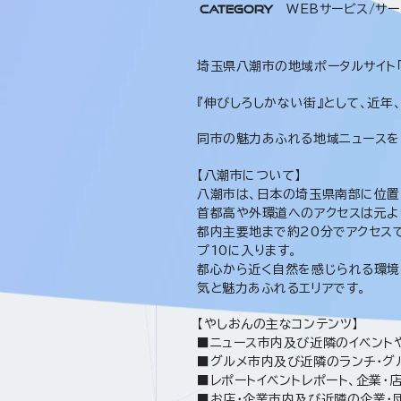
CATEGORY
WEBサービス/サー
埼玉県八潮市の地域ポータルサイト「
『伸びしろしかない街』として、近年
同市の魅力あふれる地域ニュースを
【八潮市について】
八潮市は、日本の埼玉県南部に位置
首都高や外環道へのアクセスは元よ
都内主要地まで約20分でアクセス
プ10に入ります。
都心から近く自然を感じられる環境
気と魅力あふれるエリアです。
【やしおんの主なコンテンツ】
■ニュース市内及び近隣のイベント
■グルメ市内及び近隣のランチ・グ
■レポートイベントレポート、企業・
■お店・企業市内及び近隣の企業・