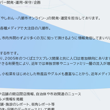
バー開発・運用・保守/企画
やしおん -八潮市オンライン-」の開発・運営を担当しております。
、各種メディアで大注目の八潮市。
、市内外問わずより多くの方に知って頂けるように情報発信してまいり
する市です。
り、2005年のつくばエクスプレス開業と共に人口は増加傾向にありま
できる利便性により、近年では単独世帯やニューファミリー層の流入が
、小松菜をはじめとした特産品やグルメも豊富なことから、近年メディ
や店舗の開店閉店情報、自治体や市政関連のニュース
ルメ情報を掲載
店舗・施設のレポート、街角レポート等
団体・店舗のデータベースとして掲載